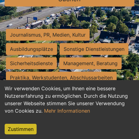
Journalismus, PR, Medien, Kultur
Ausbildungsplätze
Sonstige Dienstleistungen
Sicherheitsdienste
Management, Beratung
Praktika, Werkstudenten, Abschlussarbeiten
Wir verwenden Cookies, um Ihnen eine bessere
Personalwesen
Assistenz, Sekretariat
Nutzererfahrung zu ermöglichen. Durch die Nutzung
unserer Webseite stimmen Sie unserer Verwendung
Hilfskräfte, Aushilfs- und Nebenjobs
von Cookies zu.
Mehr Informationen
Einkauf, Logistik, Materialwirtschaft
Zustimmen
Weiterbildung, Studium, duale Ausbildung