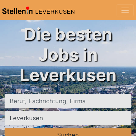
LEVERKUSEN
Die besten
Jobs in
Leverkusen
Beruf, Fachrichtung, Firma
Ort, Stadt
Suchen