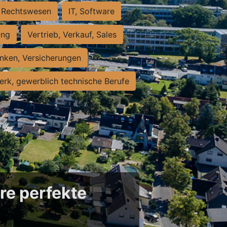
Rechtswesen
IT, Software
ung
Vertrieb, Verkauf, Sales
nken, Versicherungen
rk, gewerblich technische Berufe
re perfekte