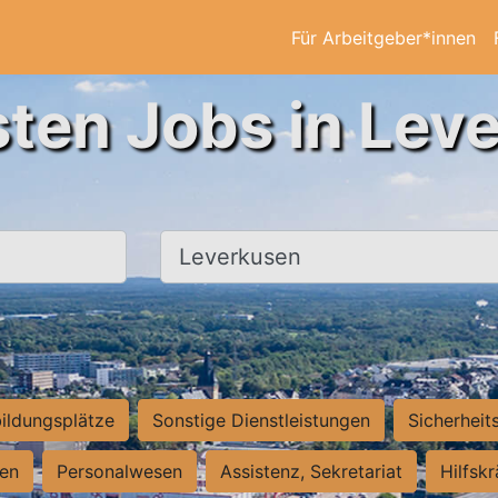
Für Arbeitgeber*innen
sten Jobs in Lev
Ort, Stadt
ildungsplätze
Sonstige Dienstleistungen
Sicherheit
ten
Personalwesen
Assistenz, Sekretariat
Hilfsk