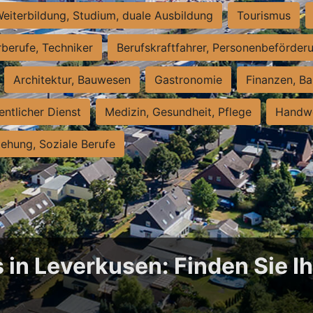
eiterbildung, Studium, duale Ausbildung
Tourismus
rberufe, Techniker
Berufskraftfahrer, Personenbeförder
Architektur, Bauwesen
Gastronomie
Finanzen, Ba
entlicher Dienst
Medizin, Gesundheit, Pflege
Handwe
iehung, Soziale Berufe
 in Leverkusen: Finden Sie Ih