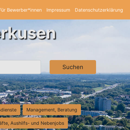
Für Bewerber*innen
Impressum
Datenschutzerklärung
erkusen
Suchen
sdienste
Management, Beratung
räfte, Aushilfs- und Nebenjobs