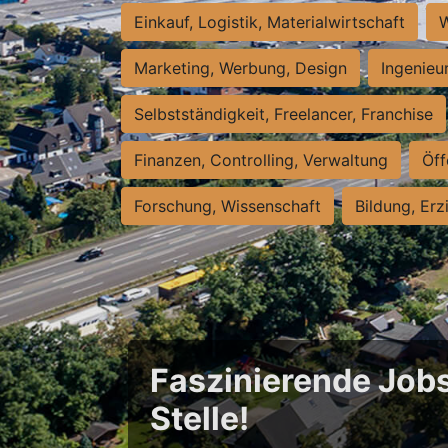
Einkauf, Logistik, Materialwirtschaft
W
Marketing, Werbung, Design
Ingenieu
Selbstständigkeit, Freelancer, Franchise
Finanzen, Controlling, Verwaltung
Öff
Forschung, Wissenschaft
Bildung, Erz
Faszinierende Jobs
Stelle!