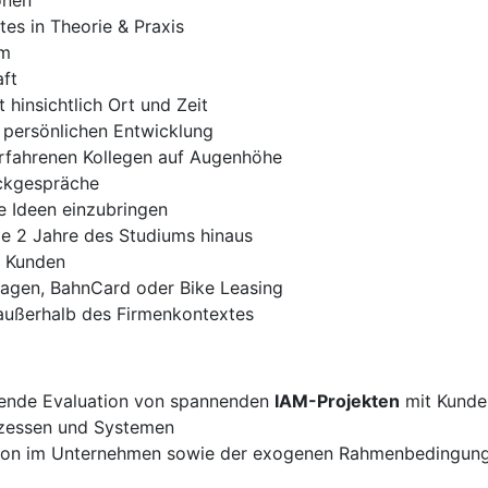
onen
es in Theorie & Praxis
um
ft
t hinsichtlich Ort und Zeit
 persönlichen Entwicklung
erfahrenen Kollegen auf Augenhöhe
ckgespräche
e Ideen einzubringen
die 2 Jahre des Studiums hinaus
n Kunden
wagen, BahnCard oder Bike Leasing
außerhalb des Firmenkontextes
ßende Evaluation von spannenden
IAM-Projekten
mit Kunde
ozessen und Systemen
tion im Unternehmen sowie der exogenen Rahmenbedingunge