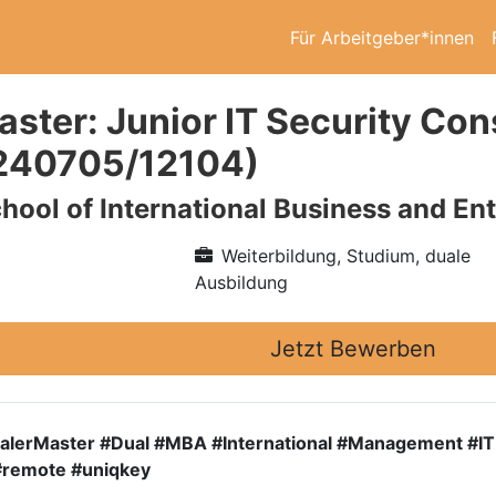
Für Arbeitgeber*innen
aster: Junior IT Security Con
240705/12104)
chool of International Business and En
Weiterbildung, Studium, duale
Ausbildung
Jetzt Bewerben
lerMaster #Dual #MBA #International #Management #IT #D
#remote #uniqkey