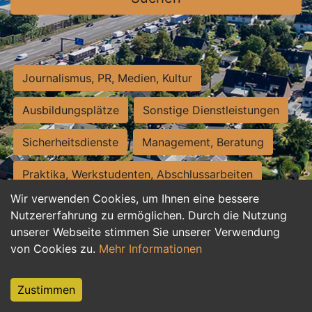
Journalismus, PR, Medien, Kultur
Ausbildungsplätze
Sonstige Dienstleistungen
Sicherheitsdienste
Management, Beratung
Praktika, Werkstudenten, Abschlussarbeiten
Wir verwenden Cookies, um Ihnen eine bessere
Personalwesen
Assistenz, Sekretariat
Nutzererfahrung zu ermöglichen. Durch die Nutzung
unserer Webseite stimmen Sie unserer Verwendung
Hilfskräfte, Aushilfs- und Nebenjobs
von Cookies zu.
Mehr Informationen
Einkauf, Logistik, Materialwirtschaft
Zustimmen
Weiterbildung, Studium, duale Ausbildung