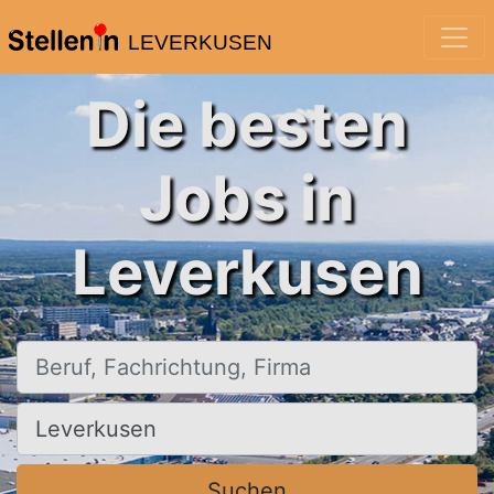
LEVERKUSEN
Die besten
Jobs in
Leverkusen
Beruf, Fachrichtung, Firma
Ort, Stadt
Suchen