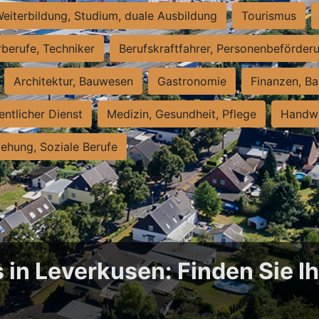
eiterbildung, Studium, duale Ausbildung
Tourismus
rberufe, Techniker
Berufskraftfahrer, Personenbeförder
Architektur, Bauwesen
Gastronomie
Finanzen, Ba
entlicher Dienst
Medizin, Gesundheit, Pflege
Handwe
iehung, Soziale Berufe
 in Leverkusen: Finden Sie Ih