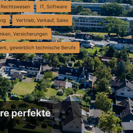
Rechtswesen
IT, Software
ung
Vertrieb, Verkauf, Sales
nken, Versicherungen
rk, gewerblich technische Berufe
re perfekte