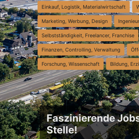
Einkauf, Logistik, Materialwirtschaft
W
Marketing, Werbung, Design
Ingenieu
Selbstständigkeit, Freelancer, Franchise
Finanzen, Controlling, Verwaltung
Öff
Forschung, Wissenschaft
Bildung, Erz
Faszinierende Jobs
Stelle!