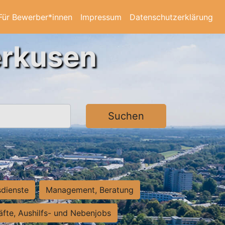
Für Bewerber*innen
Impressum
Datenschutzerklärung
erkusen
Suchen
sdienste
Management, Beratung
räfte, Aushilfs- und Nebenjobs