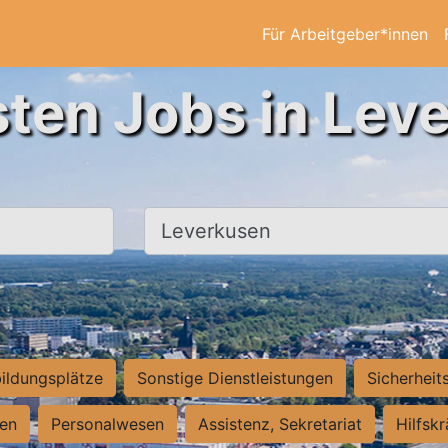
Für Arbeitgeber*innen
sten Jobs in Lev
Ort, Stadt
ildungsplätze
Sonstige Dienstleistungen
Sicherheit
ten
Personalwesen
Assistenz, Sekretariat
Hilfsk