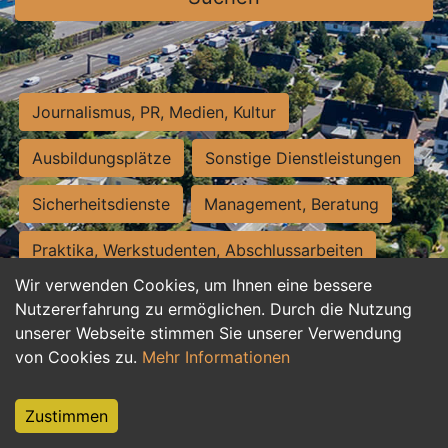
Journalismus, PR, Medien, Kultur
Ausbildungsplätze
Sonstige Dienstleistungen
Sicherheitsdienste
Management, Beratung
Praktika, Werkstudenten, Abschlussarbeiten
Wir verwenden Cookies, um Ihnen eine bessere
Personalwesen
Assistenz, Sekretariat
Nutzererfahrung zu ermöglichen. Durch die Nutzung
unserer Webseite stimmen Sie unserer Verwendung
Hilfskräfte, Aushilfs- und Nebenjobs
von Cookies zu.
Mehr Informationen
Einkauf, Logistik, Materialwirtschaft
Zustimmen
Weiterbildung, Studium, duale Ausbildung