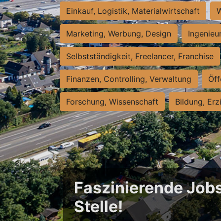
Einkauf, Logistik, Materialwirtschaft
W
Marketing, Werbung, Design
Ingenieu
Selbstständigkeit, Freelancer, Franchise
Finanzen, Controlling, Verwaltung
Öff
Forschung, Wissenschaft
Bildung, Erz
Faszinierende Jobs
Stelle!