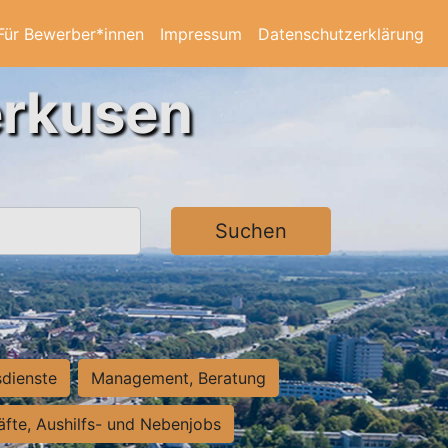
Für Bewerber*innen
Impressum
Datenschutzerklärung
erkusen
Suchen
sdienste
Management, Beratung
räfte, Aushilfs- und Nebenjobs