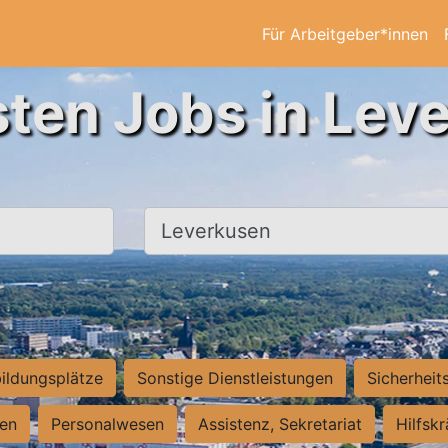
Für Arbeitgeber*innen
sten Jobs in Lev
Ort, Stadt
ildungsplätze
Sonstige Dienstleistungen
Sicherheit
ten
Personalwesen
Assistenz, Sekretariat
Hilfsk