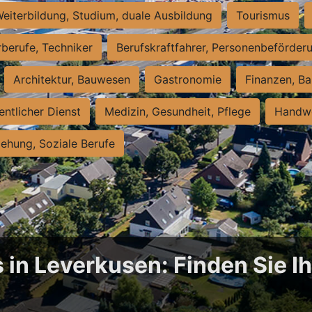
eiterbildung, Studium, duale Ausbildung
Tourismus
rberufe, Techniker
Berufskraftfahrer, Personenbeförder
Architektur, Bauwesen
Gastronomie
Finanzen, Ba
entlicher Dienst
Medizin, Gesundheit, Pflege
Handwe
iehung, Soziale Berufe
 in Leverkusen: Finden Sie Ih