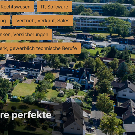
Rechtswesen
IT, Software
ung
Vertrieb, Verkauf, Sales
nken, Versicherungen
rk, gewerblich technische Berufe
re perfekte