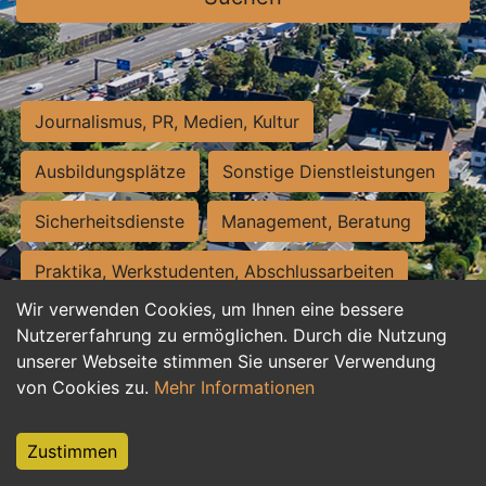
Journalismus, PR, Medien, Kultur
Ausbildungsplätze
Sonstige Dienstleistungen
Sicherheitsdienste
Management, Beratung
Praktika, Werkstudenten, Abschlussarbeiten
Wir verwenden Cookies, um Ihnen eine bessere
Personalwesen
Assistenz, Sekretariat
Nutzererfahrung zu ermöglichen. Durch die Nutzung
unserer Webseite stimmen Sie unserer Verwendung
Hilfskräfte, Aushilfs- und Nebenjobs
von Cookies zu.
Mehr Informationen
Einkauf, Logistik, Materialwirtschaft
Zustimmen
Weiterbildung, Studium, duale Ausbildung