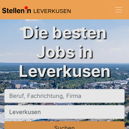
LEVERKUSEN
Die besten
Jobs in
Leverkusen
Beruf, Fachrichtung, Firma
Ort, Stadt
Suchen