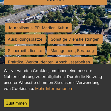
Journalismus, PR, Medien, Kultur
Ausbildungsplätze
Sonstige Dienstleistungen
Sicherheitsdienste
Management, Beratung
Praktika, Werkstudenten, Abschlussarbeiten
Wir verwenden Cookies, um Ihnen eine bessere
Personalwesen
Assistenz, Sekretariat
Nutzererfahrung zu ermöglichen. Durch die Nutzung
unserer Webseite stimmen Sie unserer Verwendung
Hilfskräfte, Aushilfs- und Nebenjobs
von Cookies zu.
Mehr Informationen
Einkauf, Logistik, Materialwirtschaft
Zustimmen
Weiterbildung, Studium, duale Ausbildung