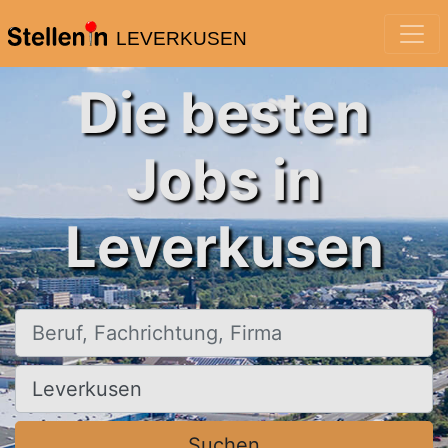
LEVERKUSEN
Die besten
Jobs in
Leverkusen
Beruf, Fachrichtung, Firma
Ort, Stadt
Suchen