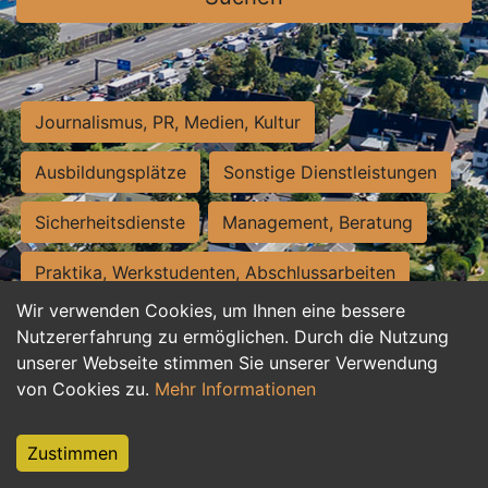
Journalismus, PR, Medien, Kultur
Ausbildungsplätze
Sonstige Dienstleistungen
Sicherheitsdienste
Management, Beratung
Praktika, Werkstudenten, Abschlussarbeiten
Wir verwenden Cookies, um Ihnen eine bessere
Personalwesen
Assistenz, Sekretariat
Nutzererfahrung zu ermöglichen. Durch die Nutzung
unserer Webseite stimmen Sie unserer Verwendung
Hilfskräfte, Aushilfs- und Nebenjobs
von Cookies zu.
Mehr Informationen
Einkauf, Logistik, Materialwirtschaft
Zustimmen
Weiterbildung, Studium, duale Ausbildung