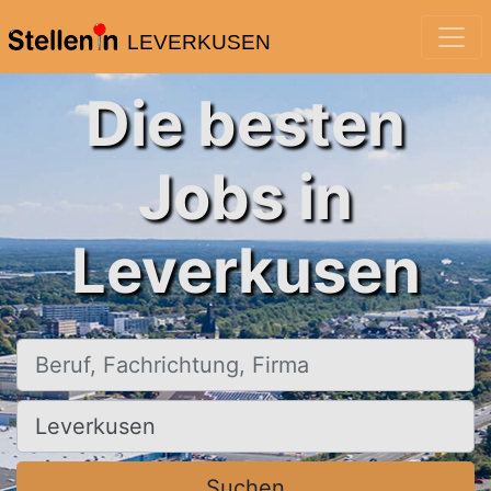
LEVERKUSEN
Die besten
Jobs in
Leverkusen
Beruf, Fachrichtung, Firma
Ort, Stadt
Suchen