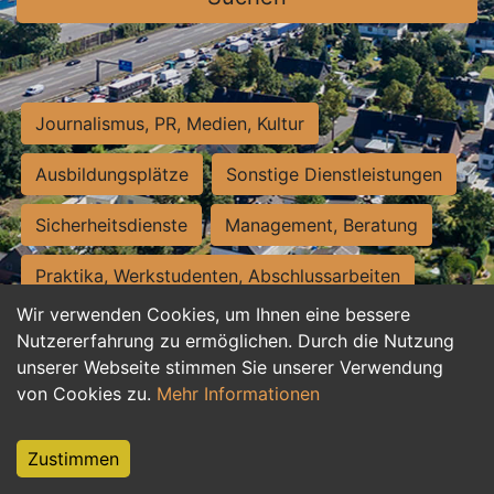
Journalismus, PR, Medien, Kultur
Ausbildungsplätze
Sonstige Dienstleistungen
Sicherheitsdienste
Management, Beratung
Praktika, Werkstudenten, Abschlussarbeiten
Wir verwenden Cookies, um Ihnen eine bessere
Personalwesen
Assistenz, Sekretariat
Nutzererfahrung zu ermöglichen. Durch die Nutzung
unserer Webseite stimmen Sie unserer Verwendung
Hilfskräfte, Aushilfs- und Nebenjobs
von Cookies zu.
Mehr Informationen
Einkauf, Logistik, Materialwirtschaft
Zustimmen
Weiterbildung, Studium, duale Ausbildung