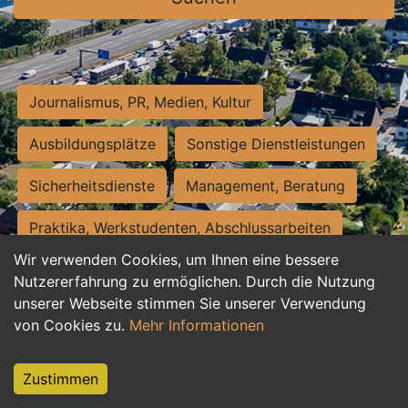
Journalismus, PR, Medien, Kultur
Ausbildungsplätze
Sonstige Dienstleistungen
Sicherheitsdienste
Management, Beratung
Praktika, Werkstudenten, Abschlussarbeiten
Wir verwenden Cookies, um Ihnen eine bessere
Personalwesen
Assistenz, Sekretariat
Nutzererfahrung zu ermöglichen. Durch die Nutzung
unserer Webseite stimmen Sie unserer Verwendung
Hilfskräfte, Aushilfs- und Nebenjobs
von Cookies zu.
Mehr Informationen
Einkauf, Logistik, Materialwirtschaft
Zustimmen
Weiterbildung, Studium, duale Ausbildung