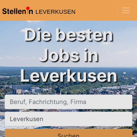
LEVERKUSEN
Die besten
Jobs in
Leverkusen
Beruf, Fachrichtung, Firma
Ort, Stadt
Suchen