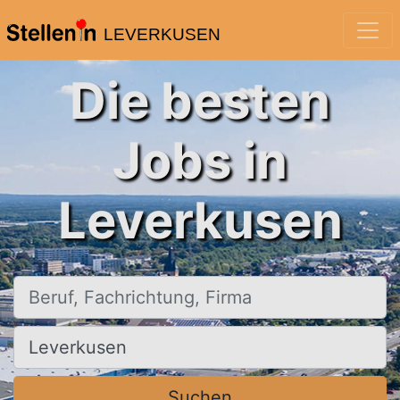
LEVERKUSEN
Die besten
Jobs in
Leverkusen
Beruf, Fachrichtung, Firma
Ort, Stadt
Suchen