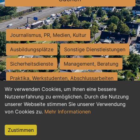
Journalismus, PR, Medien, Kultur
Ausbildungsplätze
Sonstige Dienstleistungen
Sicherheitsdienste
Management, Beratung
Praktika, Werkstudenten, Abschlussarbeiten
Wir verwenden Cookies, um Ihnen eine bessere
Personalwesen
Assistenz, Sekretariat
Nutzererfahrung zu ermöglichen. Durch die Nutzung
unserer Webseite stimmen Sie unserer Verwendung
Hilfskräfte, Aushilfs- und Nebenjobs
von Cookies zu.
Mehr Informationen
Einkauf, Logistik, Materialwirtschaft
Zustimmen
Weiterbildung, Studium, duale Ausbildung