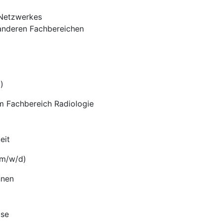
 Netzwerkes
 anderen Fachbereichen
)
m Fachbereich Radiologie
eit
(m/w/d)
nnen
ise