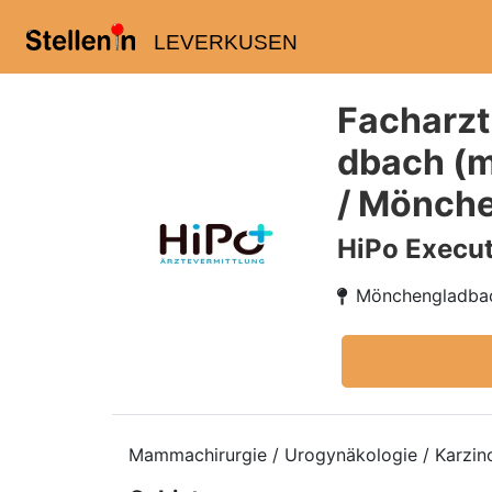
LEVERKUSEN
Facharzt
dbach (m
/ Mönche
HiPo Execut
Mönchengladba
Mammachirurgie / Urogynäkologie / Karzino