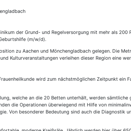
hengladbach
Klinikum der Grund- und Regelversorgung mit mehr als 200 
Geburtshilfe (m/w/d).
r Position zu Aachen und Mönchengladbach gelegen. Die Met
t und Kulturveranstaltungen verleihen dieser Region eine we
Frauenheilkunde wird zum nächstmöglichen Zeitpunkt ein F
lung, welche an die 20 Betten unterhält, werden sämtliche
nden die Operationen überwiegend mit Hilfe von minimalinv
ie. Von besonderer Bedeutung sind auch die Diagnostik u
fortable, moderne Kreißsäle. Jährlich werden hier über 65