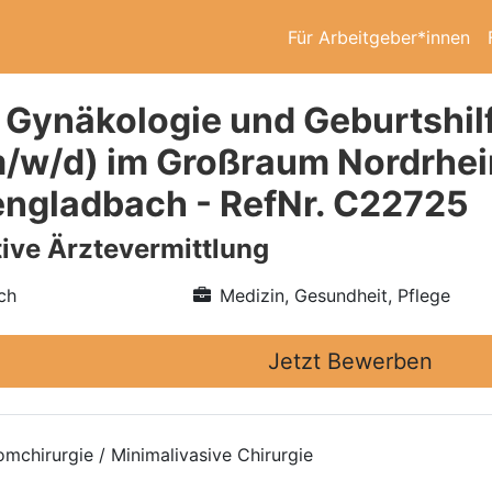
Für Arbeitgeber*innen
 Gynäkologie und Geburtshi
/w/d) im Großraum Nordrhe
ngladbach - RefNr. C22725
ive Ärztevermittlung
ch
Medizin, Gesundheit, Pflege
Jetzt Bewerben
mchirurgie / Minimalivasive Chirurgie