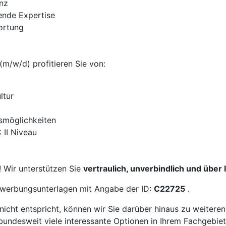
nz
ende Expertise
ortung
(m/w/d) profitieren Sie von:
ltur
smöglichkeiten
 II Niveau
! Wir unterstützen Sie
vertraulich, unverbindlich und über
Bewerbungsunterlagen mit Angabe der ID:
C22725
.
icht entspricht, können wir Sie darüber hinaus zu weitere
bundesweit viele interessante Optionen in Ihrem Fachgebiet