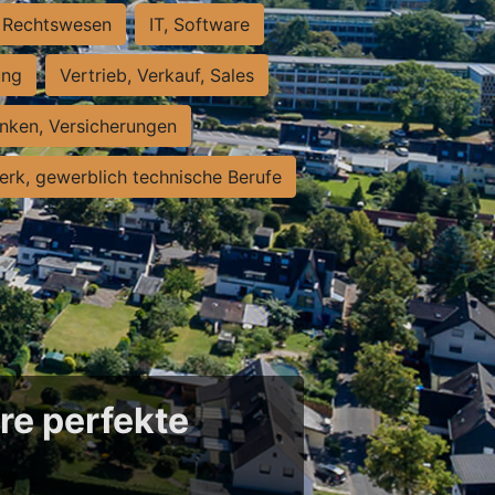
Rechtswesen
IT, Software
ung
Vertrieb, Verkauf, Sales
nken, Versicherungen
rk, gewerblich technische Berufe
re perfekte