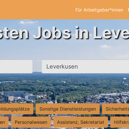
Für Arbeitgeber*innen
sten Jobs in Lev
Ort, Stadt
ildungsplätze
Sonstige Dienstleistungen
Sicherheit
ten
Personalwesen
Assistenz, Sekretariat
Hilfsk