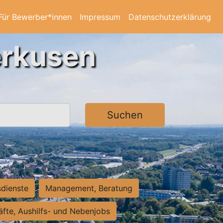
Für Bewerber*innen
Impressum
Datenschutzerklärung
erkusen
Suchen
sdienste
Management, Beratung
räfte, Aushilfs- und Nebenjobs