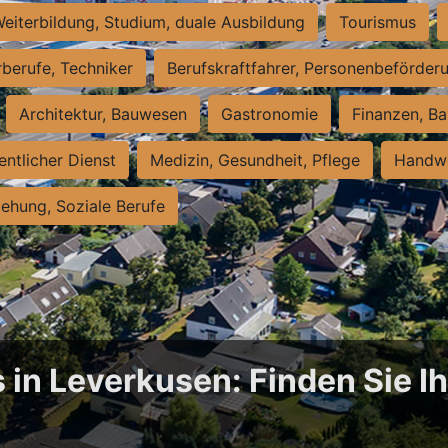
eiterbildung, Studium, duale Ausbildung
Tourismus
rberufe, Techniker
Berufskraftfahrer, Personenbeförder
Architektur, Bauwesen
Gastronomie
Finanzen, Ba
entlicher Dienst
Medizin, Gesundheit, Pflege
Handwe
iehung, Soziale Berufe
 in Leverkusen: Finden Sie Ih