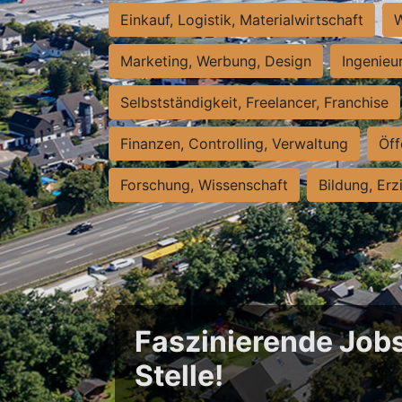
Einkauf, Logistik, Materialwirtschaft
W
Marketing, Werbung, Design
Ingenieu
Selbstständigkeit, Freelancer, Franchise
Finanzen, Controlling, Verwaltung
Öff
Forschung, Wissenschaft
Bildung, Erz
Faszinierende Jobs
Stelle!