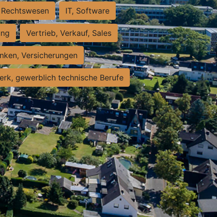
Rechtswesen
IT, Software
ung
Vertrieb, Verkauf, Sales
nken, Versicherungen
rk, gewerblich technische Berufe