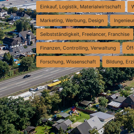
Einkauf, Logistik, Materialwirtschaft
W
Marketing, Werbung, Design
Ingenieu
Selbstständigkeit, Freelancer, Franchise
Finanzen, Controlling, Verwaltung
Öff
Forschung, Wissenschaft
Bildung, Erz