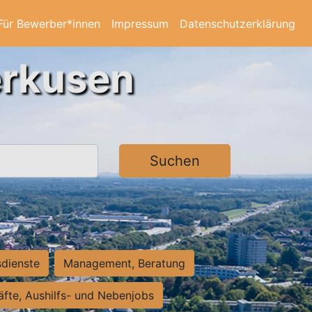
Für Bewerber*innen
Impressum
Datenschutzerklärung
erkusen
Suchen
sdienste
Management, Beratung
räfte, Aushilfs- und Nebenjobs