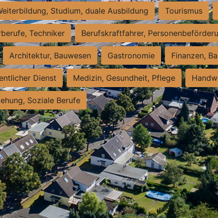
eiterbildung, Studium, duale Ausbildung
Tourismus
rberufe, Techniker
Berufskraftfahrer, Personenbeförder
Architektur, Bauwesen
Gastronomie
Finanzen, Ba
entlicher Dienst
Medizin, Gesundheit, Pflege
Handwe
iehung, Soziale Berufe