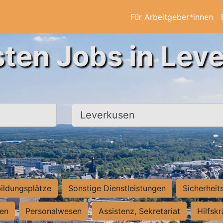
Für Arbeitgeber*innen
sten Jobs in Lev
Ort, Stadt
ildungsplätze
Sonstige Dienstleistungen
Sicherheit
ten
Personalwesen
Assistenz, Sekretariat
Hilfsk