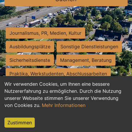
Journalismus, PR, Medien, Kultur
Ausbildungsplätze
Sonstige Dienstleistungen
Sicherheitsdienste
Management, Beratung
Praktika, Werkstudenten, Abschlussarbeiten
Wir verwenden Cookies, um Ihnen eine bessere
Personalwesen
Assistenz, Sekretariat
Nutzererfahrung zu ermöglichen. Durch die Nutzung
unserer Webseite stimmen Sie unserer Verwendung
Hilfskräfte, Aushilfs- und Nebenjobs
von Cookies zu.
Mehr Informationen
Einkauf, Logistik, Materialwirtschaft
Zustimmen
Weiterbildung, Studium, duale Ausbildung