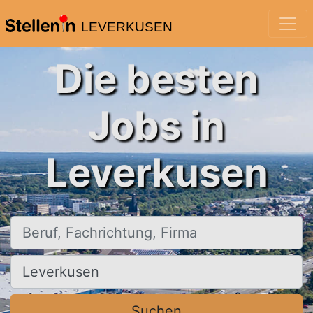
LEVERKUSEN
Die besten
Jobs in
Leverkusen
Beruf, Fachrichtung, Firma
Ort, Stadt
Suchen