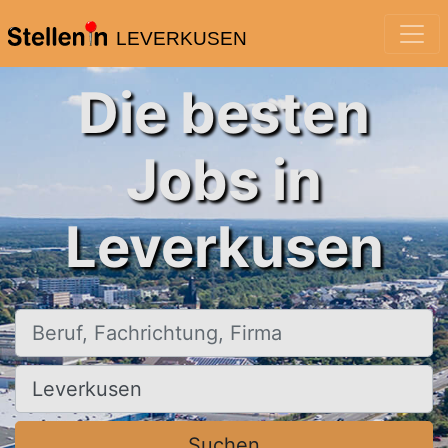
LEVERKUSEN
Die besten
Jobs in
Leverkusen
Beruf, Fachrichtung, Firma
Ort, Stadt
Suchen