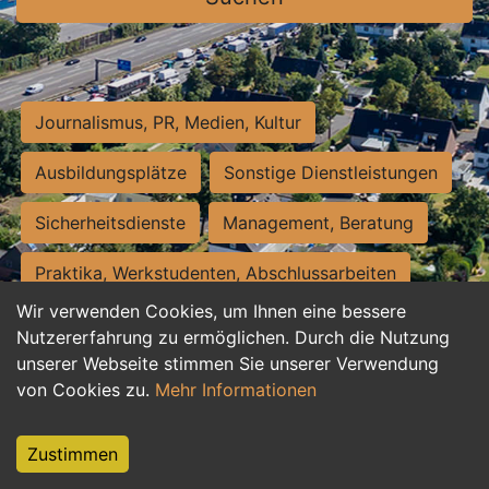
Journalismus, PR, Medien, Kultur
Ausbildungsplätze
Sonstige Dienstleistungen
Sicherheitsdienste
Management, Beratung
Praktika, Werkstudenten, Abschlussarbeiten
Wir verwenden Cookies, um Ihnen eine bessere
Personalwesen
Assistenz, Sekretariat
Nutzererfahrung zu ermöglichen. Durch die Nutzung
unserer Webseite stimmen Sie unserer Verwendung
Hilfskräfte, Aushilfs- und Nebenjobs
von Cookies zu.
Mehr Informationen
Einkauf, Logistik, Materialwirtschaft
Zustimmen
Weiterbildung, Studium, duale Ausbildung