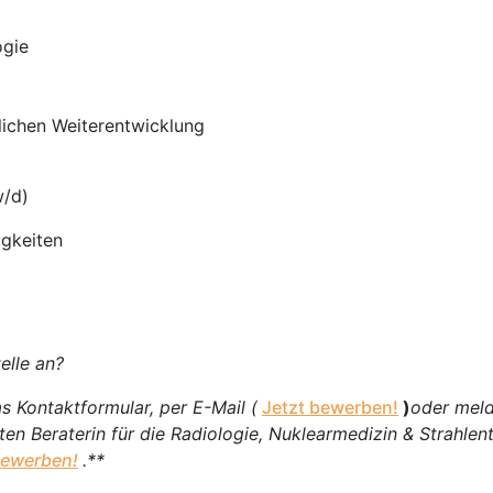
ogie
flichen Weiterentwicklung
/d)
igkeiten
elle an?
s Kontaktformular, per E-Mail (
Jetzt bewerben!
)
oder meld
rten Beraterin für die Radiologie, Nuklearmedizin & Strahlen
bewerben!
.**