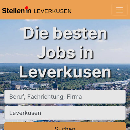
LEVERKUSEN
Die besten
Jobs in
Leverkusen
Beruf, Fachrichtung, Firma
Ort, Stadt
Suchen