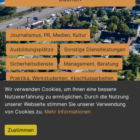
Journalismus, PR, Medien, Kultur
Ausbildungsplätze
Sonstige Dienstleistungen
Sicherheitsdienste
Management, Beratung
Praktika, Werkstudenten, Abschlussarbeiten
Wir verwenden Cookies, um Ihnen eine bessere
Personalwesen
Assistenz, Sekretariat
Nutzererfahrung zu ermöglichen. Durch die Nutzung
unserer Webseite stimmen Sie unserer Verwendung
Hilfskräfte, Aushilfs- und Nebenjobs
von Cookies zu.
Mehr Informationen
Einkauf, Logistik, Materialwirtschaft
Zustimmen
Weiterbildung, Studium, duale Ausbildung