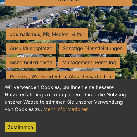
Journalismus, PR, Medien, Kultur
Ausbildungsplätze
Sonstige Dienstleistungen
Sicherheitsdienste
Management, Beratung
Praktika, Werkstudenten, Abschlussarbeiten
Wir verwenden Cookies, um Ihnen eine bessere
Personalwesen
Assistenz, Sekretariat
Nutzererfahrung zu ermöglichen. Durch die Nutzung
unserer Webseite stimmen Sie unserer Verwendung
Hilfskräfte, Aushilfs- und Nebenjobs
von Cookies zu.
Mehr Informationen
Einkauf, Logistik, Materialwirtschaft
Zustimmen
Weiterbildung, Studium, duale Ausbildung