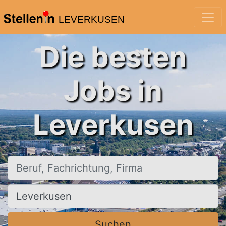
LEVERKUSEN
Die besten
Jobs in
Leverkusen
Beruf, Fachrichtung, Firma
Ort, Stadt
Suchen