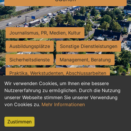
Journalismus, PR, Medien, Kultur
Ausbildungsplätze
Sonstige Dienstleistungen
Sicherheitsdienste
Management, Beratung
Praktika, Werkstudenten, Abschlussarbeiten
Wir verwenden Cookies, um Ihnen eine bessere
Personalwesen
Assistenz, Sekretariat
Nutzererfahrung zu ermöglichen. Durch die Nutzung
unserer Webseite stimmen Sie unserer Verwendung
Hilfskräfte, Aushilfs- und Nebenjobs
von Cookies zu.
Mehr Informationen
Einkauf, Logistik, Materialwirtschaft
Zustimmen
Weiterbildung, Studium, duale Ausbildung