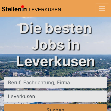
LEVERKUSEN
Die besten
Jobs in
Leverkusen
Beruf, Fachrichtung, Firma
Ort, Stadt
Suchen