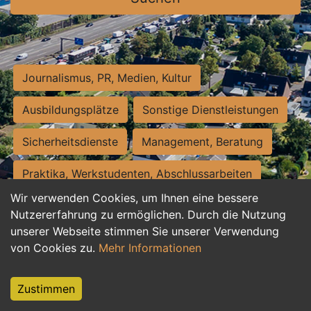
Journalismus, PR, Medien, Kultur
Ausbildungsplätze
Sonstige Dienstleistungen
Sicherheitsdienste
Management, Beratung
Praktika, Werkstudenten, Abschlussarbeiten
Wir verwenden Cookies, um Ihnen eine bessere
Personalwesen
Assistenz, Sekretariat
Nutzererfahrung zu ermöglichen. Durch die Nutzung
unserer Webseite stimmen Sie unserer Verwendung
Hilfskräfte, Aushilfs- und Nebenjobs
von Cookies zu.
Mehr Informationen
Einkauf, Logistik, Materialwirtschaft
Zustimmen
Weiterbildung, Studium, duale Ausbildung