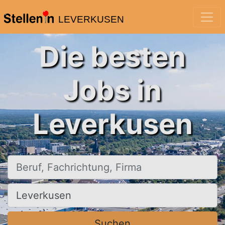
LEVERKUSEN
Die besten
Jobs in
Leverkusen
Beruf, Fachrichtung, Firma
Ort, Stadt
Suchen