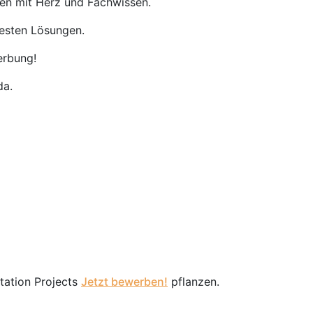
nen mit Herz und Fachwissen.
besten Lösungen.
erbung!
da.
station Projects
Jetzt bewerben!
pflanzen.