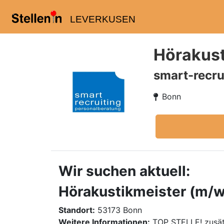
LEVERKUSEN
Hörakust
smart-recru
Bonn
Wir suchen aktuell:
Hörakustikmeister (m/w/
Standort:
53173 Bonn
Weitere Informationen:
TOP STELLE! zusät