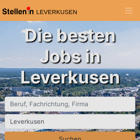
LEVERKUSEN
Die besten
Jobs in
Leverkusen
Beruf, Fachrichtung, Firma
Ort, Stadt
Suchen