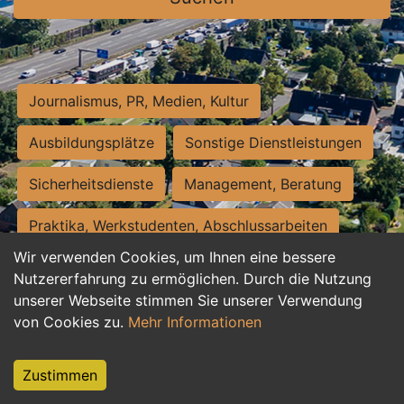
Journalismus, PR, Medien, Kultur
Ausbildungsplätze
Sonstige Dienstleistungen
Sicherheitsdienste
Management, Beratung
Praktika, Werkstudenten, Abschlussarbeiten
Wir verwenden Cookies, um Ihnen eine bessere
Personalwesen
Assistenz, Sekretariat
Nutzererfahrung zu ermöglichen. Durch die Nutzung
unserer Webseite stimmen Sie unserer Verwendung
Hilfskräfte, Aushilfs- und Nebenjobs
von Cookies zu.
Mehr Informationen
Einkauf, Logistik, Materialwirtschaft
Zustimmen
Weiterbildung, Studium, duale Ausbildung