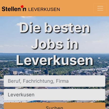
LEVERKUSEN
Die besten
Jobs in
Leverkusen
Beruf, Fachrichtung, Firma
Ort, Stadt
Suchen