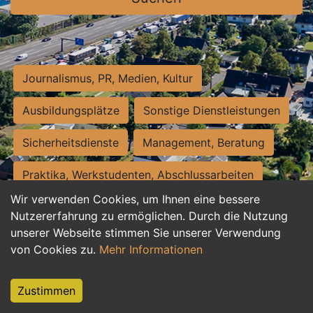
Journalismus, PR, Medien, Kultur
Ausbildungsplätze
Sonstige Dienstleistungen
Sicherheitsdienste
Management, Beratung
Praktika, Werkstudenten, Abschlussarbeiten
Wir verwenden Cookies, um Ihnen eine bessere
Personalwesen
Assistenz, Sekretariat
Nutzererfahrung zu ermöglichen. Durch die Nutzung
unserer Webseite stimmen Sie unserer Verwendung
Hilfskräfte, Aushilfs- und Nebenjobs
von Cookies zu.
Mehr Informationen
Einkauf, Logistik, Materialwirtschaft
Zustimmen
Weiterbildung, Studium, duale Ausbildung