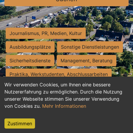
Journalismus, PR, Medien, Kultur
Ausbildungsplätze
Sonstige Dienstleistungen
Sicherheitsdienste
Management, Beratung
Praktika, Werkstudenten, Abschlussarbeiten
Wir verwenden Cookies, um Ihnen eine bessere
Personalwesen
Assistenz, Sekretariat
Nutzererfahrung zu ermöglichen. Durch die Nutzung
unserer Webseite stimmen Sie unserer Verwendung
Hilfskräfte, Aushilfs- und Nebenjobs
von Cookies zu.
Mehr Informationen
Einkauf, Logistik, Materialwirtschaft
Zustimmen
Weiterbildung, Studium, duale Ausbildung