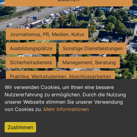
Journalismus, PR, Medien, Kultur
Ausbildungsplätze
Sonstige Dienstleistungen
Sicherheitsdienste
Management, Beratung
Praktika, Werkstudenten, Abschlussarbeiten
Wir verwenden Cookies, um Ihnen eine bessere
Personalwesen
Assistenz, Sekretariat
Nutzererfahrung zu ermöglichen. Durch die Nutzung
unserer Webseite stimmen Sie unserer Verwendung
Hilfskräfte, Aushilfs- und Nebenjobs
von Cookies zu.
Mehr Informationen
Einkauf, Logistik, Materialwirtschaft
Zustimmen
Weiterbildung, Studium, duale Ausbildung