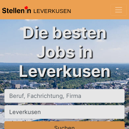
LEVERKUSEN
Die besten
Jobs in
Leverkusen
Beruf, Fachrichtung, Firma
Ort, Stadt
Suchen