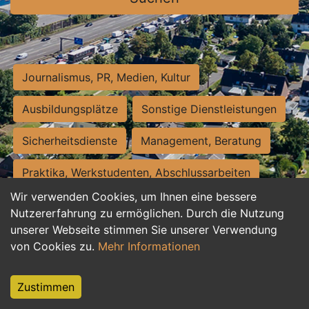
Journalismus, PR, Medien, Kultur
Ausbildungsplätze
Sonstige Dienstleistungen
Sicherheitsdienste
Management, Beratung
Praktika, Werkstudenten, Abschlussarbeiten
Wir verwenden Cookies, um Ihnen eine bessere
Personalwesen
Assistenz, Sekretariat
Nutzererfahrung zu ermöglichen. Durch die Nutzung
unserer Webseite stimmen Sie unserer Verwendung
Hilfskräfte, Aushilfs- und Nebenjobs
von Cookies zu.
Mehr Informationen
Einkauf, Logistik, Materialwirtschaft
Zustimmen
Weiterbildung, Studium, duale Ausbildung