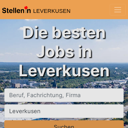
LEVERKUSEN
Die besten
Jobs in
Leverkusen
Beruf, Fachrichtung, Firma
Ort, Stadt
Suchen