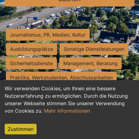
Journalismus, PR, Medien, Kultur
Ausbildungsplätze
Sonstige Dienstleistungen
Sicherheitsdienste
Management, Beratung
Praktika, Werkstudenten, Abschlussarbeiten
Wir verwenden Cookies, um Ihnen eine bessere
Personalwesen
Assistenz, Sekretariat
Nutzererfahrung zu ermöglichen. Durch die Nutzung
unserer Webseite stimmen Sie unserer Verwendung
Hilfskräfte, Aushilfs- und Nebenjobs
von Cookies zu.
Mehr Informationen
Einkauf, Logistik, Materialwirtschaft
Zustimmen
Weiterbildung, Studium, duale Ausbildung