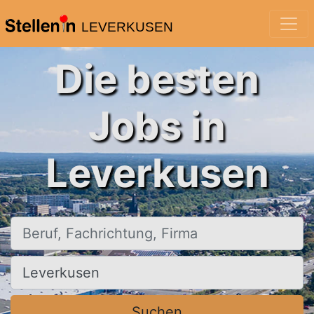
LEVERKUSEN
Die besten
Jobs in
Leverkusen
Beruf, Fachrichtung, Firma
Ort, Stadt
Suchen