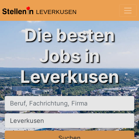
LEVERKUSEN
Die besten
Jobs in
Leverkusen
Beruf, Fachrichtung, Firma
Ort, Stadt
Suchen