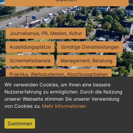
Journalismus, PR, Medien, Kultur
Ausbildungsplätze
Sonstige Dienstleistungen
Sicherheitsdienste
Management, Beratung
Praktika, Werkstudenten, Abschlussarbeiten
Wir verwenden Cookies, um Ihnen eine bessere
Personalwesen
Assistenz, Sekretariat
Nutzererfahrung zu ermöglichen. Durch die Nutzung
unserer Webseite stimmen Sie unserer Verwendung
Hilfskräfte, Aushilfs- und Nebenjobs
von Cookies zu.
Mehr Informationen
Einkauf, Logistik, Materialwirtschaft
Zustimmen
Weiterbildung, Studium, duale Ausbildung