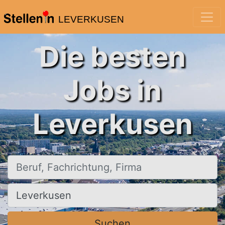
LEVERKUSEN
Die besten
Jobs in
Leverkusen
Beruf, Fachrichtung, Firma
Ort, Stadt
Suchen