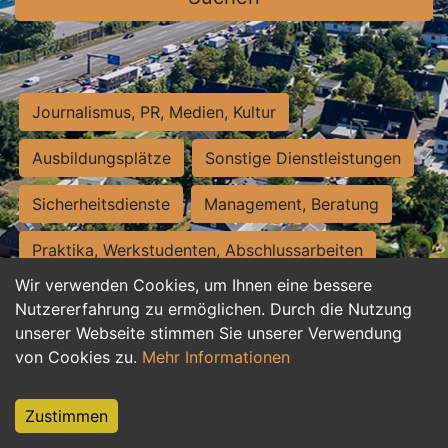
Journalismus, PR, Medien, Kultur
Ausbildungsplätze
Sonstige Dienstleistungen
Sicherheitsdienste
Management, Beratung
Praktika, Werkstudenten, Abschlussarbeiten
Wir verwenden Cookies, um Ihnen eine bessere
Personalwesen
Assistenz, Sekretariat
Nutzererfahrung zu ermöglichen. Durch die Nutzung
unserer Webseite stimmen Sie unserer Verwendung
Hilfskräfte, Aushilfs- und Nebenjobs
von Cookies zu.
Mehr Informationen
Einkauf, Logistik, Materialwirtschaft
Zustimmen
Weiterbildung, Studium, duale Ausbildung