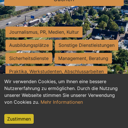
Journalismus, PR, Medien, Kultur
Ausbildungsplätze
Sonstige Dienstleistungen
Sicherheitsdienste
Management, Beratung
Praktika, Werkstudenten, Abschlussarbeiten
Wir verwenden Cookies, um Ihnen eine bessere
Personalwesen
Assistenz, Sekretariat
Nutzererfahrung zu ermöglichen. Durch die Nutzung
unserer Webseite stimmen Sie unserer Verwendung
Hilfskräfte, Aushilfs- und Nebenjobs
von Cookies zu.
Mehr Informationen
Einkauf, Logistik, Materialwirtschaft
Zustimmen
Weiterbildung, Studium, duale Ausbildung