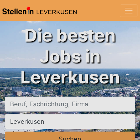
LEVERKUSEN
Die besten
Jobs in
Leverkusen
Beruf, Fachrichtung, Firma
Ort, Stadt
Suchen