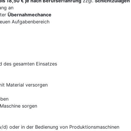
bis 18,50 € je nach Berufserfahrung
zzgl.
Schichtzulagen
ang an
uter
Übernahmechance
neuen Aufgabenbereich
 des gesamten Einsatzes
it Material versorgen
eben
r Maschine sorgen
w/d) oder in der Bedienung von Produktionsmaschinen