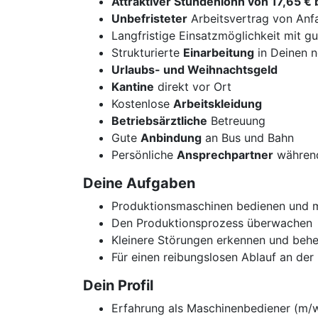
Attraktiver Stundenlohn von 17,65 € 
Unbefristeter
Arbeitsvertrag von Anf
Langfristige Einsatzmöglichkeit mit g
Strukturierte
Einarbeitung
in Deinen 
Urlaubs- und Weihnachtsgeld
Kantine
direkt vor Ort
Kostenlose
Arbeitskleidung
Betriebsärztliche
Betreuung
Gute
Anbindung
an Bus und Bahn
Persönliche
Ansprechpartner
während
Deine Aufgaben
Produktionsmaschinen bedienen und m
Den Produktionsprozess überwachen
Kleinere Störungen erkennen und beh
Für einen reibungslosen Ablauf an de
Dein Profil
Erfahrung als Maschinenbediener (m/