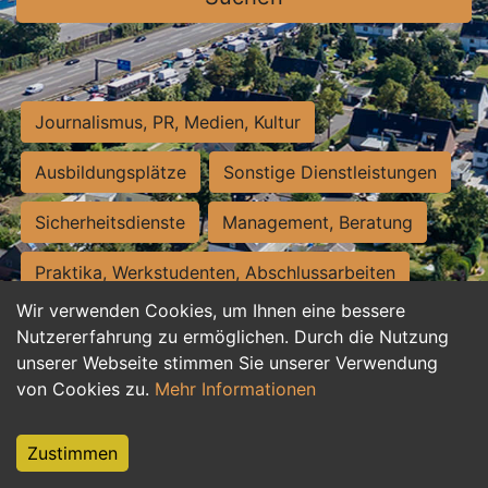
Journalismus, PR, Medien, Kultur
Ausbildungsplätze
Sonstige Dienstleistungen
Sicherheitsdienste
Management, Beratung
Praktika, Werkstudenten, Abschlussarbeiten
Wir verwenden Cookies, um Ihnen eine bessere
Personalwesen
Assistenz, Sekretariat
Nutzererfahrung zu ermöglichen. Durch die Nutzung
unserer Webseite stimmen Sie unserer Verwendung
Hilfskräfte, Aushilfs- und Nebenjobs
von Cookies zu.
Mehr Informationen
Einkauf, Logistik, Materialwirtschaft
Zustimmen
Weiterbildung, Studium, duale Ausbildung