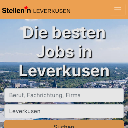
LEVERKUSEN
Die besten
Jobs in
Leverkusen
Beruf, Fachrichtung, Firma
Ort, Stadt
Suchen