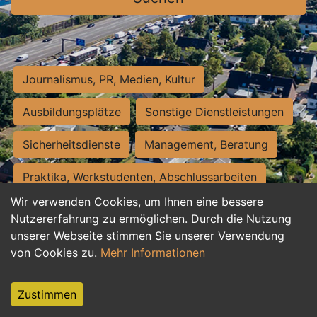
Journalismus, PR, Medien, Kultur
Ausbildungsplätze
Sonstige Dienstleistungen
Sicherheitsdienste
Management, Beratung
Praktika, Werkstudenten, Abschlussarbeiten
Wir verwenden Cookies, um Ihnen eine bessere
Personalwesen
Assistenz, Sekretariat
Nutzererfahrung zu ermöglichen. Durch die Nutzung
unserer Webseite stimmen Sie unserer Verwendung
Hilfskräfte, Aushilfs- und Nebenjobs
von Cookies zu.
Mehr Informationen
Einkauf, Logistik, Materialwirtschaft
Zustimmen
Weiterbildung, Studium, duale Ausbildung