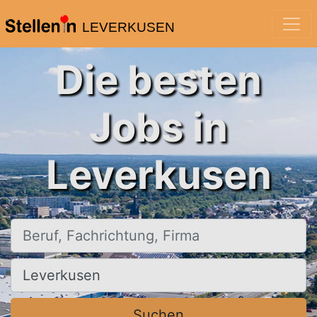
LEVERKUSEN
Die besten
Jobs in
Leverkusen
Beruf, Fachrichtung, Firma
Ort, Stadt
Suchen