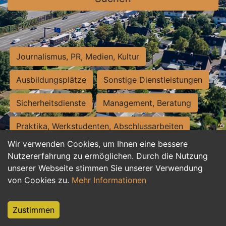
Journalismus, PR, Medien, Kultur
Ausbildungsplätze
Sonstige Dienstleistungen
Sicherheitsdienste
Management, Beratung
Praktika, Werkstudenten, Abschlussarbeiten
Wir verwenden Cookies, um Ihnen eine bessere
Personalwesen
Assistenz, Sekretariat
Nutzererfahrung zu ermöglichen. Durch die Nutzung
unserer Webseite stimmen Sie unserer Verwendung
Hilfskräfte, Aushilfs- und Nebenjobs
von Cookies zu.
Mehr Informationen
Einkauf, Logistik, Materialwirtschaft
Zustimmen
Weiterbildung, Studium, duale Ausbildung