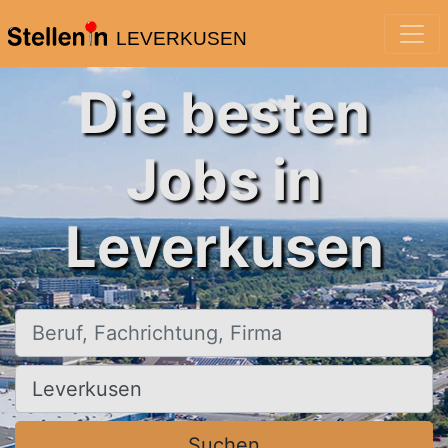
LEVERKUSEN
Die besten
Jobs in
Leverkusen
Beruf, Fachrichtung, Firma
Ort, Stadt
Suchen