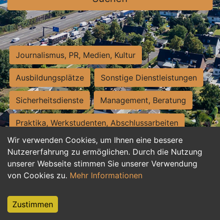
Journalismus, PR, Medien, Kultur
Ausbildungsplätze
Sonstige Dienstleistungen
Sicherheitsdienste
Management, Beratung
Praktika, Werkstudenten, Abschlussarbeiten
Wir verwenden Cookies, um Ihnen eine bessere
Personalwesen
Assistenz, Sekretariat
Nutzererfahrung zu ermöglichen. Durch die Nutzung
unserer Webseite stimmen Sie unserer Verwendung
Hilfskräfte, Aushilfs- und Nebenjobs
von Cookies zu.
Mehr Informationen
Einkauf, Logistik, Materialwirtschaft
Zustimmen
Weiterbildung, Studium, duale Ausbildung