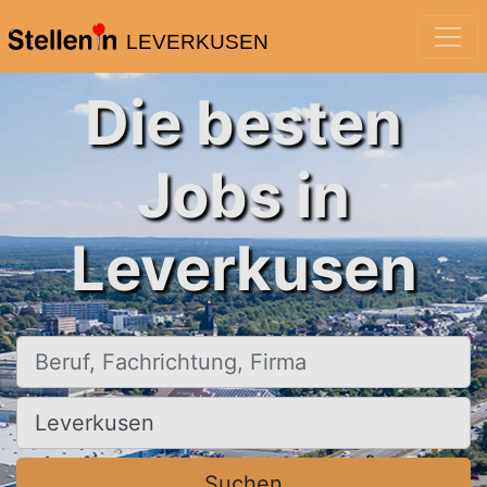
LEVERKUSEN
Die besten
Jobs in
Leverkusen
Beruf, Fachrichtung, Firma
Ort, Stadt
Suchen