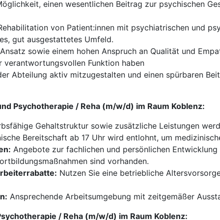
Möglichkeit, einen wesentlichen Beitrag zur psychischen Ges
 Rehabilitation von Patient:innen mit psychiatrischen und 
ßes, gut ausgestattetes Umfeld.
n Ansatz sowie einem hohen Anspruch an Qualität und Empath
er verantwortungsvollen Funktion haben
 der Abteilung aktiv mitzugestalten und einen spürbaren Be
e und Psychotherapie / Reha (m/w/d) im Raum Koblenz:
sfähige Gehaltstruktur sowie zusätzliche Leistungen wer
ische Bereitschaft ab 17 Uhr wird entlohnt, um medizinisch
en:
Angebote zur fachlichen und persönlichen Entwicklung 
n Fortbildungsmaßnahmen sind vorhanden.
rbeiterrabatte:
Nutzen Sie eine betriebliche Altersvorsorg
n:
Ansprechende Arbeitsumgebung mit zeitgemäßer Aussta
nd Psychotherapie / Reha (m/w/d) im Raum Koblenz: