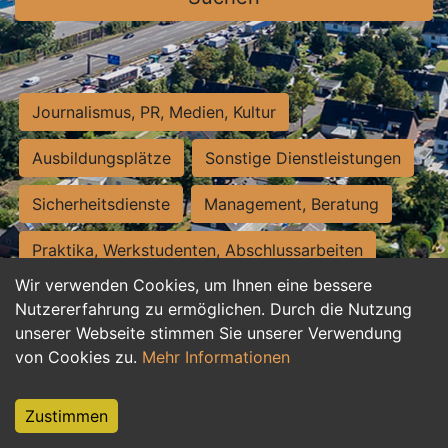
Journalismus, PR, Medien, Kultur
Ausbildungsplätze
Sonstige Dienstleistungen
Sicherheitsdienste
Management, Beratung
Praktika, Werkstudenten, Abschlussarbeiten
Wir verwenden Cookies, um Ihnen eine bessere
Personalwesen
Assistenz, Sekretariat
Nutzererfahrung zu ermöglichen. Durch die Nutzung
unserer Webseite stimmen Sie unserer Verwendung
Hilfskräfte, Aushilfs- und Nebenjobs
von Cookies zu.
Mehr Informationen
Einkauf, Logistik, Materialwirtschaft
Zustimmen
Weiterbildung, Studium, duale Ausbildung