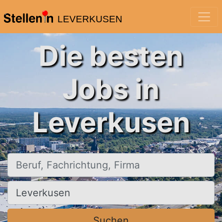
LEVERKUSEN
Die besten
Jobs in
Leverkusen
Beruf, Fachrichtung, Firma
Ort, Stadt
Suchen