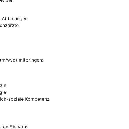
et Sie:
n Abteilungen
tenzärzte
 (m/w/d) mitbringen:
zin
gie
hlich-soziale Kompetenz
eren Sie von: