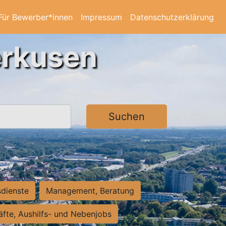
Für Bewerber*innen
Impressum
Datenschutzerklärung
erkusen
Suchen
sdienste
Management, Beratung
räfte, Aushilfs- und Nebenjobs