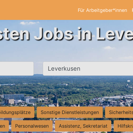
Für Arbeitgeber*innen
sten Jobs in Lev
Ort, Stadt
ildungsplätze
Sonstige Dienstleistungen
Sicherheit
ten
Personalwesen
Assistenz, Sekretariat
Hilfsk