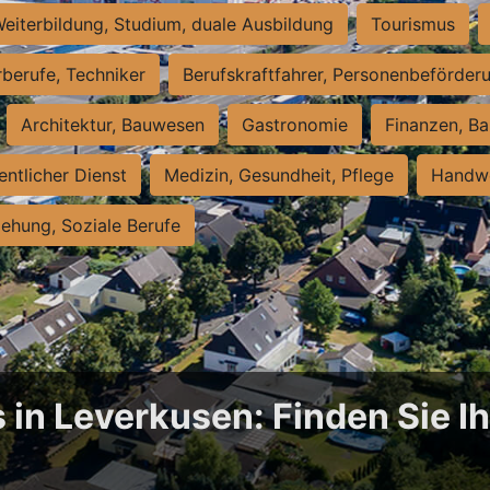
eiterbildung, Studium, duale Ausbildung
Tourismus
rberufe, Techniker
Berufskraftfahrer, Personenbeförder
Architektur, Bauwesen
Gastronomie
Finanzen, Ba
entlicher Dienst
Medizin, Gesundheit, Pflege
Handwe
iehung, Soziale Berufe
 in Leverkusen: Finden Sie Ih