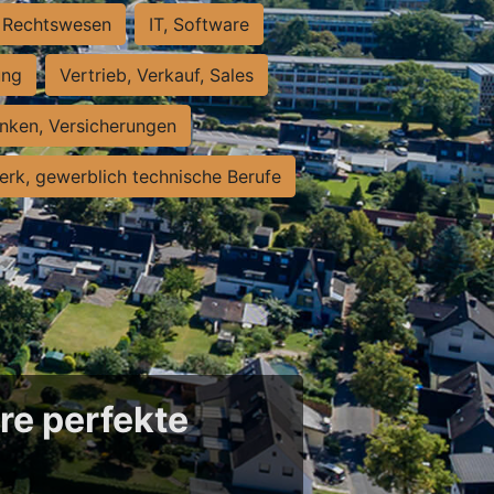
Rechtswesen
IT, Software
ung
Vertrieb, Verkauf, Sales
nken, Versicherungen
rk, gewerblich technische Berufe
re perfekte