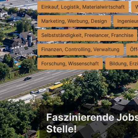
Einkauf, Logistik, Materialwirtschaft
W
Marketing, Werbung, Design
Ingenieu
Selbstständigkeit, Freelancer, Franchise
Finanzen, Controlling, Verwaltung
Öff
Forschung, Wissenschaft
Bildung, Erz
Faszinierende Jobs
Stelle!