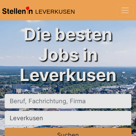
LEVERKUSEN
Die besten
Jobs in
Leverkusen
Beruf, Fachrichtung, Firma
Ort, Stadt
Suchen