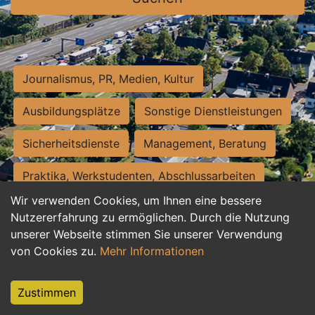
Journalismus, PR, Medien, Kultur
Ausbildungsplätze
Sonstige Dienstleistungen
Sicherheitsdienste
Management, Beratung
Praktika, Werkstudenten, Abschlussarbeiten
Wir verwenden Cookies, um Ihnen eine bessere
Personalwesen
Assistenz, Sekretariat
Nutzererfahrung zu ermöglichen. Durch die Nutzung
unserer Webseite stimmen Sie unserer Verwendung
Hilfskräfte, Aushilfs- und Nebenjobs
von Cookies zu.
Mehr Informationen
Einkauf, Logistik, Materialwirtschaft
Zustimmen
Weiterbildung, Studium, duale Ausbildung