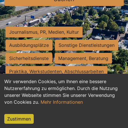
Journalismus, PR, Medien, Kultur
Ausbildungsplätze
Sonstige Dienstleistungen
Sicherheitsdienste
Management, Beratung
Praktika, Werkstudenten, Abschlussarbeiten
Wir verwenden Cookies, um Ihnen eine bessere
Personalwesen
Assistenz, Sekretariat
Nutzererfahrung zu ermöglichen. Durch die Nutzung
unserer Webseite stimmen Sie unserer Verwendung
Hilfskräfte, Aushilfs- und Nebenjobs
von Cookies zu.
Mehr Informationen
Einkauf, Logistik, Materialwirtschaft
Zustimmen
Weiterbildung, Studium, duale Ausbildung