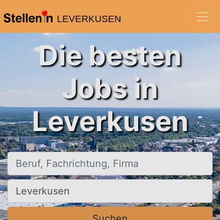
LEVERKUSEN
Die besten
Jobs in
Leverkusen
Beruf, Fachrichtung, Firma
Ort, Stadt
Suchen