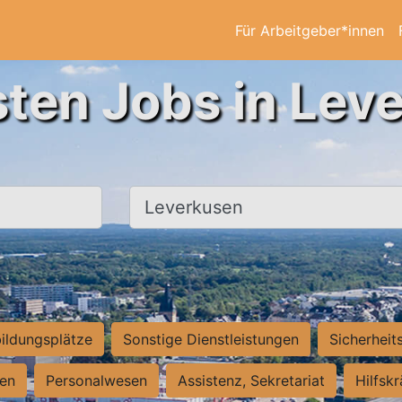
Für Arbeitgeber*innen
sten Jobs in Lev
Ort, Stadt
ildungsplätze
Sonstige Dienstleistungen
Sicherheit
ten
Personalwesen
Assistenz, Sekretariat
Hilfsk