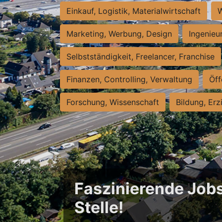
Einkauf, Logistik, Materialwirtschaft
W
Marketing, Werbung, Design
Ingenieu
Selbstständigkeit, Freelancer, Franchise
Finanzen, Controlling, Verwaltung
Öff
Forschung, Wissenschaft
Bildung, Erz
Faszinierende Jobs
Stelle!