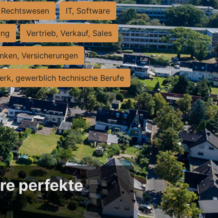
Rechtswesen
IT, Software
ung
Vertrieb, Verkauf, Sales
nken, Versicherungen
rk, gewerblich technische Berufe
re perfekte