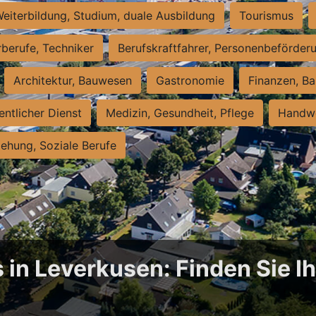
eiterbildung, Studium, duale Ausbildung
Tourismus
rberufe, Techniker
Berufskraftfahrer, Personenbeförder
Architektur, Bauwesen
Gastronomie
Finanzen, Ba
entlicher Dienst
Medizin, Gesundheit, Pflege
Handwe
iehung, Soziale Berufe
 in Leverkusen: Finden Sie Ih