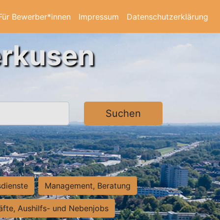
Für Bewerber*innen
Impressum
Datenschutzerklärung
erkusen
Suchen
sdienste
Management, Beratung
räfte, Aushilfs- und Nebenjobs