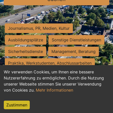
Journalismus, PR, Medien, Kultur
Ausbildungsplätze
Sonstige Dienstleistungen
Sicherheitsdienste
Management, Beratung
Praktika, Werkstudenten, Abschlussarbeiten
Wir verwenden Cookies, um Ihnen eine bessere
Personalwesen
Assistenz, Sekretariat
Nutzererfahrung zu ermöglichen. Durch die Nutzung
unserer Webseite stimmen Sie unserer Verwendung
Hilfskräfte, Aushilfs- und Nebenjobs
von Cookies zu.
Mehr Informationen
Einkauf, Logistik, Materialwirtschaft
Zustimmen
Weiterbildung, Studium, duale Ausbildung