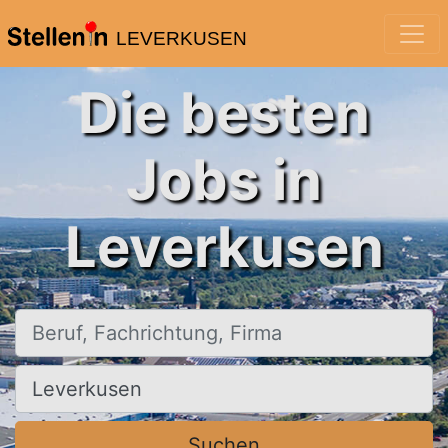
LEVERKUSEN
Die besten
Jobs in
Leverkusen
Beruf, Fachrichtung, Firma
Ort, Stadt
Suchen