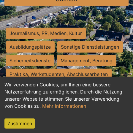
Journalismus, PR, Medien, Kultur
Ausbildungsplätze
Sonstige Dienstleistungen
Sicherheitsdienste
Management, Beratung
Praktika, Werkstudenten, Abschlussarbeiten
Wir verwenden Cookies, um Ihnen eine bessere
Personalwesen
Assistenz, Sekretariat
Nutzererfahrung zu ermöglichen. Durch die Nutzung
unserer Webseite stimmen Sie unserer Verwendung
Hilfskräfte, Aushilfs- und Nebenjobs
von Cookies zu.
Mehr Informationen
Einkauf, Logistik, Materialwirtschaft
Zustimmen
Weiterbildung, Studium, duale Ausbildung