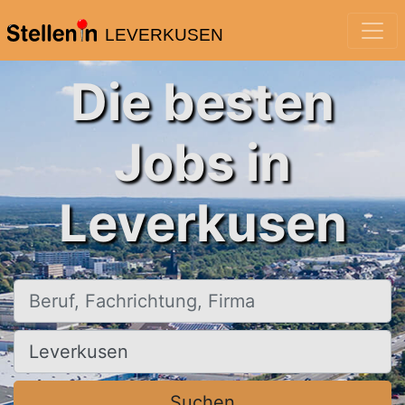
LEVERKUSEN
Die besten
Jobs in
Leverkusen
Beruf, Fachrichtung, Firma
Ort, Stadt
Suchen