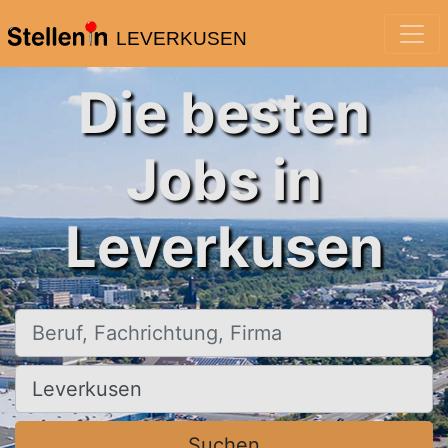
LEVERKUSEN
Die besten
Jobs in
Leverkusen
Beruf, Fachrichtung, Firma
Ort, Stadt
Suchen