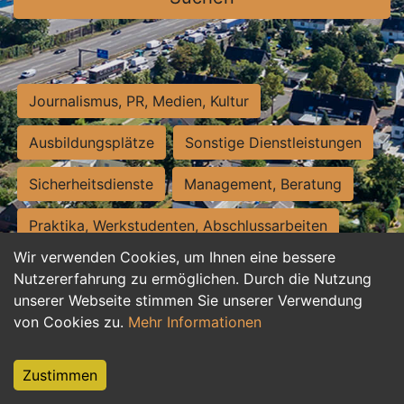
Journalismus, PR, Medien, Kultur
Ausbildungsplätze
Sonstige Dienstleistungen
Sicherheitsdienste
Management, Beratung
Praktika, Werkstudenten, Abschlussarbeiten
Wir verwenden Cookies, um Ihnen eine bessere
Personalwesen
Assistenz, Sekretariat
Nutzererfahrung zu ermöglichen. Durch die Nutzung
unserer Webseite stimmen Sie unserer Verwendung
Hilfskräfte, Aushilfs- und Nebenjobs
von Cookies zu.
Mehr Informationen
Einkauf, Logistik, Materialwirtschaft
Zustimmen
Weiterbildung, Studium, duale Ausbildung